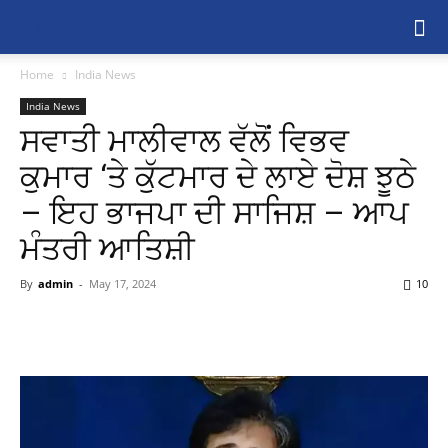
Home
India News
India News
ਸਵਾਤੀ ਮਾਲੀਵਾਲ ਵੱਲੋਂ ਵਿਭਵ
ਕੁਮਾਰ ‘ਤੇ ਕੁੱਟਮਾਰ ਦੇ ਲਾਏ ਦੋਸ਼ ਝੂਠੇ
– ਇਹ ਭਾਜਪਾ ਦੀ ਸਾਜਿਸ਼ – ਆਪ
ਮੰਤਰੀ ਆਤਿਸ਼ੀ
By
admin
-
May 17, 2024
10
Share