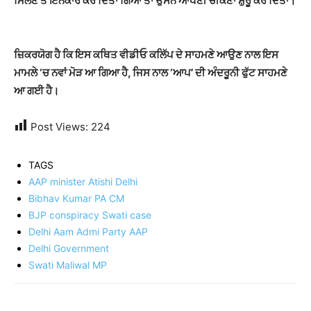
ਮਿਲਣ
ਤੋਂ
ਇਨਕਾਰ ਕਰ ਦਿੱਤਾ ਗਿਆ ਤਾਂ ਉਸਨੇ ਆਪਣੀ ਚੀਕਣਾ ਸ਼ੁਰੂ ਕਰ ਦਿੱਤਾ।
ਜ਼ਿਕਰਯੋਗ ਹੈ ਕਿ ਇਸ
ਕਥਿਤ ਵੀਡੀਓ ਕਲਿੱਪ ਦੇ ਸਾਹਮਣੇ ਆਉਣ ਨਾਲ ਇਸ
ਮਾਮਲੇ ‘ਚ ਨਵਾਂ ਮੋੜ ਆ ਗਿਆ ਹੈ, ਜਿਸ ਨਾਲ ‘ਆਪ’ ਦੀ ਅੰਦਰੂਨੀ ਫੁੱਟ ਸਾਹਮਣੇ
ਆ ਗਈ ਹੈ।
Post Views:
224
TAGS
AAP minister Atishi Delhi
Bibhav Kumar PA CM
BJP conspiracy Swati case
Delhi Aam Admi Party AAP
Delhi Government
Swati Maliwal MP