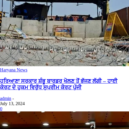
Haryana News
ਹਰਿਆਣਾ ਸਰਕਾਰ ਸ਼ੰਭੂ ਬਾਰਡਰ ਖੋਲਣ ਤੋਂ ਭੱਜਣ ਲੱਗੀ – ਹਾਈ
ਕੋਰਟ ਦੇ ਹੁਕਮ ਵਿਰੁੱਧ ਸੁਪਰੀਮ ਕੋਰਟ ਪੁੱਜੀ
admin
-
July 13, 2024
0