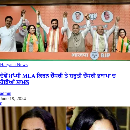
Haryana News
ਦੋਵੇਂ ਮਾਂ-ਧੀ MLA ਕਿਰਨ ਚੌਧਰੀ ਤੇ ਸ਼ਰੂਤੀ ਚੌਧਰੀ ਭਾਜਪਾ ਚ
ਹੋਈਆਂ ਸ਼ਾਮਲ
admin
-
June 19, 2024
0