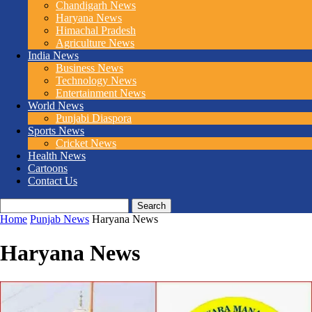
Chandigarh News
Haryana News
Himachal Pradesh
Agriculture News
India News
Business News
Technology News
Entertainment News
World News
Punjabi Diaspora
Sports News
Cricket News
Health News
Cartoons
Contact Us
Home
Punjab News
Haryana News
Haryana News