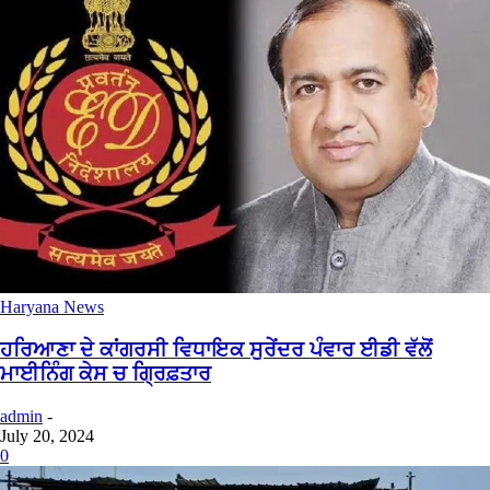
Haryana News
ਹਰਿਆਣਾ ਦੇ ਕਾਂਗਰਸੀ ਵਿਧਾਇਕ ਸੁਰੇਂਦਰ ਪੰਵਾਰ ਈਡੀ ਵੱਲੋਂ
ਮਾਈਨਿੰਗ ਕੇਸ ਚ ਗ੍ਰਿਫ਼ਤਾਰ
admin
-
July 20, 2024
0