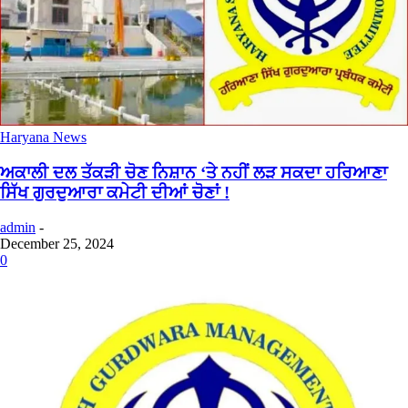
Haryana News
ਅਕਾਲੀ ਦਲ ਤੱਕੜੀ ਚੋਣ ਨਿਸ਼ਾਨ ‘ਤੇ ਨਹੀਂ ਲੜ ਸਕਦਾ ਹਰਿਆਣਾ
ਸਿੱਖ ਗੁਰਦੁਆਰਾ ਕਮੇਟੀ ਦੀਆਂ ਚੋਣਾਂ !
admin
-
December 25, 2024
0