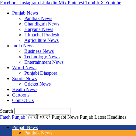
Facebook
Instagram
Linkedin
Mix
Pinterest
Tumblr
X
Youtube
Punjab News
Panthak News
Chandigarh News
Haryana News
Himachal Pradesh
Agriculture News
India News
Business News
Technology News
Entertainment News
World News
Punjabi Diaspora
Sports News
Cricket News
Health News
Cartoons
Contact Us
Search
Fateh Punjab
ਪੰਜਾਬੀ ਖ਼ਬਰਾਂ Punjabi News Punjab Latest Headlines
Punjab News
Panthak News