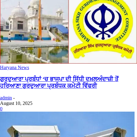
Haryana News
ਗੁਰਦੁਆਰਾ ਪ੍ਰਬੰਧਾਂ ‘ਚ ਭਾਜਪਾ ਦੀ ਸਿੱਧੀ ਦਖ਼ਲਅੰਦਾਜ਼ੀ ਤੋਂ
ਹਰਿਆਣਾ ਗੁਰਦੁਆਰਾ ਪ੍ਰਬੰਧਕ ਕਮੇਟੀ ਵਿੱਫਰੀ
admin
-
August 10, 2025
0