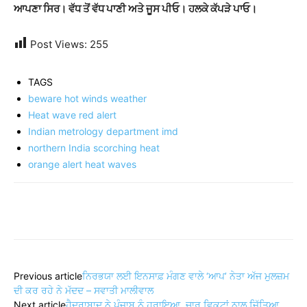
ਆਪਣਾ ਸਿਰ। ਵੱਧ ਤੋਂ ਵੱਧ ਪਾਣੀ ਅਤੇ ਜੂਸ ਪੀਓ। ਹਲਕੇ ਕੱਪੜੇ ਪਾਓ।
Post Views:
255
TAGS
beware hot winds weather
Heat wave red alert
Indian metrology department imd
northern India scorching heat
orange alert heat waves
Share
Previous article
ਨਿਰਭਯਾ ਲਈ ਇਨਸਾਫ਼ ਮੰਗਣ ਵਾਲੇ ‘ਆਪ’ ਨੇਤਾ ਅੱਜ ਮੁਲਜ਼ਮ
ਦੀ ਕਰ ਰਹੇ ਨੇ ਮੱਦਦ – ਸਵਾਤੀ ਮਾਲੀਵਾਲ
Next article
ਹੈਦਰਾਬਾਦ ਨੇ ਪੰਜਾਬ ਨੂੰ ਹਰਾਇਆ, ਚਾਰ ਵਿਕਟਾਂ ਨਾਲ ਜਿੱਤਿਆ