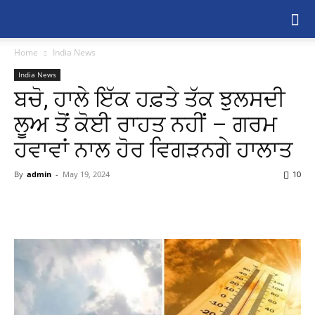
Home
India News
India News
ਬਚੋ, ਹਾਲੇ ਇੱਕ ਹਫ਼ਤੇ ਤੱਕ ਝੁਲਸਦੀ
ਲੂਅ ਤੋਂ ਕੋਈ ਰਾਹਤ ਨਹੀਂ – ਗਰਮ
ਹਵਾਵਾਂ ਨਾਲ ਹੋਰ ਵਿਗੜਨਗੇ ਹਾਲਾਤ
By
admin
-
May 19, 2024
10
Share