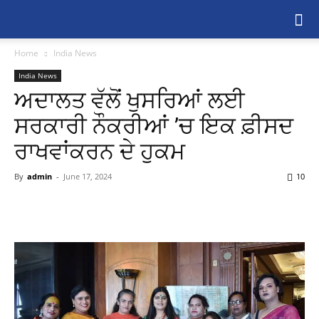
Home
India News
India News
ਅਦਾਲਤ ਵੱਲੋਂ ਖੁਸਰਿਆਂ ਲਈ
ਸਰਕਾਰੀ ਨੌਕਰੀਆਂ ’ਚ ਇਕ ਫ਼ੀਸਦ
ਰਾਖਵਾਂਕਰਨ ਦੇ ਹੁਕਮ
By
admin
-
June 17, 2024
10
Share