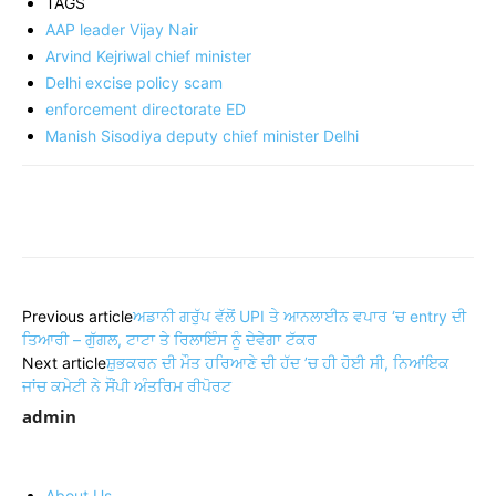
TAGS
AAP leader Vijay Nair
Arvind Kejriwal chief minister
Delhi excise policy scam
enforcement directorate ED
Manish Sisodiya deputy chief minister Delhi
Share
Previous article
ਅਡਾਨੀ ਗਰੁੱਪ ਵੱਲੋਂ UPI ਤੇ ਆਨਲਾਈਨ ਵਪਾਰ ‘ਚ entry ਦੀ
ਤਿਆਰੀ – ਗੁੱਗਲ, ਟਾਟਾ ਤੇ ਰਿਲਾਇੰਸ ਨੂੰ ਦੇਵੇਗਾ ਟੱਕਰ
Next article
ਸ਼ੁਭਕਰਨ ਦੀ ਮੌਤ ਹਰਿਆਣੇ ਦੀ ਹੱਦ ’ਚ ਹੀ ਹੋਈ ਸੀ, ਨਿਆਂਇਕ
ਜਾਂਚ ਕਮੇਟੀ ਨੇ ਸੌਂਪੀ ਅੰਤਰਿਮ ਰੀਪੋਰਟ
admin
About Us