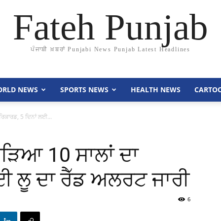
Fateh Punjab
ਪੰਜਾਬੀ ਖ਼ਬਰਾਂ Punjabi News Punjab Latest Headlines
RLD NEWS
SPORTS NEWS
HEALTH NEWS
CARTO
ਰਿਕਾਰਡ, 5 ਦਿਨਾਂ ਲਈ...
ਤੋੜਿਆ 10 ਸਾਲਾਂ ਦਾ
ਈ ਲੂ ਦਾ ਰੈੱਡ ਅਲਰਟ ਜਾਰੀ
6