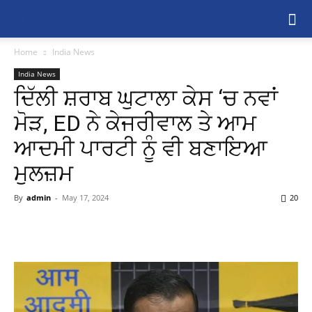
Home
India News
India News
ਦਿੱਲੀ ਸ਼ਰਾਬ ਘੁਟਾਲਾ ਕੇਸ ‘ਚ ਨਵਾਂ
ਮੋੜ, ED ਨੇ ਕੇਜਰੀਵਾਲ ਤੇ ਆਮ
ਆਦਮੀ ਪਾਰਟੀ ਨੂੰ ਵੀ ਬਣਾਇਆ
ਮੁਲਜ਼ਮ
By
admin
-
May 17, 2024
20
Share