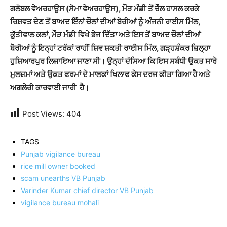
ਗਲੋਬਲ ਵੇਅਰਹਾਊਸ (ਸੋਮਾ ਵੇਅਰਹਾਊਸ), ਮੌੜ ਮੰਡੀ ਤੋਂ ਚੌਲ ਹਾਸਲ ਕਰਕੇ
ਰਿਸ਼ਵਤ ਦੇਣ ਤੋਂ ਬਾਅਦ ਇੰਨਾਂ ਚੌਲਾਂ ਦੀਆਂ ਬੋਰੀਆਂ ਨੂੰ ਅੰਜਨੀ ਰਾਈਸ ਮਿੱਲ,
ਕੁੱਤੀਵਾਲ ਕਲਾਂ, ਮੌੜ ਮੰਡੀ ਵਿਖੇ ਭੇਜ ਦਿੱਤਾ ਅਤੇ ਇਸ ਤੋਂ ਬਾਅਦ ਚੌਲਾਂ ਦੀਆਂ
ਬੋਰੀਆਂ ਨੂੰ ਇਨ੍ਹਾਂ ਟਰੱਕਾਂ ਰਾਹੀਂ ਸ਼ਿਵ ਸ਼ਕਤੀ ਰਾਈਸ ਮਿੱਲ, ਗੜ੍ਹਸ਼ੰਕਰ ਜ਼ਿਲ੍ਹਾ
ਹੁਸ਼ਿਆਰਪੁਰ ਲਿਜਾਇਆ ਜਾਣਾ ਸੀ। ਉਨ੍ਹਾਂ ਦੱਸਿਆ ਕਿ ਇਸ ਸਬੰਧੀ ਉਕਤ ਸਾਰੇ
ਮੁਲਜ਼ਮਾਂ ਅਤੇ ਉਕਤ ਫਰਮਾਂ ਦੇ ਮਾਲਕਾਂ ਖਿਲਾਫ ਕੇਸ ਦਰਜ ਕੀਤਾ ਗਿਆ ਹੈ ਅਤੇ
ਅਗਲੇਰੀ ਕਾਰਵਾਈ ਜਾਰੀ ਹੈ।
Post Views:
404
TAGS
Punjab vigilance bureau
rice mill owner booked
scam unearths VB Punjab
Varinder Kumar chief director VB Punjab
vigilance bureau mohali