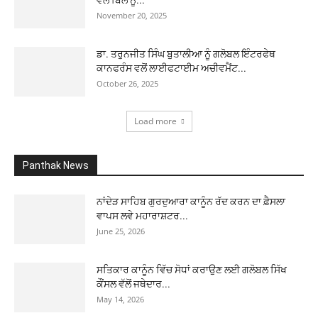
ਵੱਲੋਂ ਬਿੱਲ ਨੂੰ...
November 20, 2025
ਡਾ. ਤਰੁਨਜੀਤ ਸਿੰਘ ਬੁਤਾਲੀਆ ਨੂੰ ਗਲੋਬਲ ਇੰਟਰਫੇਥ
ਕਾਨਫਰੰਸ ਵਲੋਂ ਲਾਈਫਟਾਈਮ ਅਚੀਵਮੈਂਟ...
October 26, 2025
Load more
Panthak News
ਨਾਂਦੇੜ ਸਾਹਿਬ ਗੁਰਦੁਆਰਾ ਕਾਨੂੰਨ ਰੱਦ ਕਰਨ ਦਾ ਫ਼ੈਸਲਾ
ਵਾਪਸ ਲਵੇ ਮਹਾਰਾਸ਼ਟਰ...
June 25, 2026
ਸਤਿਕਾਰ ਕਾਨੂੰਨ ਵਿੱਚ ਸੋਧਾਂ ਕਰਾਉਣ ਲਈ ਗਲੋਬਲ ਸਿੱਖ
ਕੌਂਸਲ ਵੱਲੋਂ ਜਥੇਦਾਰ...
May 14, 2026