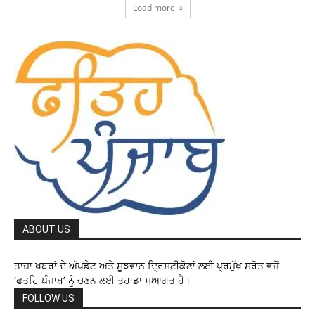
Load more
ABOUT US
ਤਾਜ਼ਾ ਖਬਰਾਂ ਦੇ ਅੱਪਡੇਟ ਅਤੇ ਸੂਝਵਾਨ ਦ੍ਰਿਸ਼ਟੀਕੋਣਾਂ ਲਈ ਪ੍ਰਮੁੱਖ ਸਰੋਤ ਵਜੋਂ
‘ਫਤਹਿ ਪੰਜਾਬ’ ਨੂੰ ਚੁਣਨ ਲਈ ਤੁਹਾਡਾ ਸੁਆਗਤ ਹੈ।
FOLLOW US