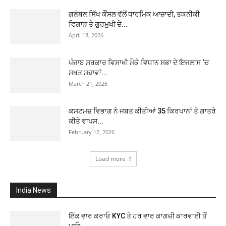
ਗਲੋਬਲ ਸਿੱਖ ਕੌਂਸਲ ਵੱਲੋਂ ਧਾਰਮਿਕ ਆਜ਼ਾਦੀ, ਤਕਨੀਕੀ
ਵਿਗਾੜ ਤੇ ਗੁਰਮੁਖੀ ਦੇ...
April 18, 2026
ਪੰਜਾਬ ਸਰਕਾਰ ਵਿਸਾਖੀ ਮੌਕੇ ਵਿਧਾਨ ਸਭਾ ਦੇ ਇਜਲਾਸ ‘ਚ
ਸਖਤ ਸਜ਼ਾਵਾਂ...
March 21, 2026
ਕਸਟਮਜ਼ ਵਿਭਾਗ ਨੇ ਜਬਤ ਕੀਤੀਆਂ 35 ਕਿਰਪਾਨਾਂ ਤੇ ਗਾਤਰੇ
ਕੀਤੇ ਵਾਪਸ...
February 12, 2026
Load more
India News
ਇੱਕ ਵਾਰ ਕਰਾਓ KYC ਤੇ ਹਰ ਵਾਰ ਕਾਗਜ਼ੀ ਕਾਰਵਾਈ ਤੋਂ