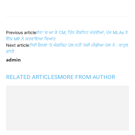
Share
Previous article
ਸੱਤਾ ‘ਚ ਆ ਕੇ CM, ਤਿੰਨ ਕੈਬਨਿਟ ਮੰਤਰੀਆਂ, ਪੰਜ MLAs ਤੇ
ਇੱਕ MP ਨੇ ਕਰਵਾਇਆ ਵਿਆਹ
Next article
ਟੀਵੀ ਚੈਨਲਾਂ ‘ਤੇ ਐਗਜ਼ਿਟ ਪੋਲ ਨਹੀਂ ‘ਮੋਦੀ ਮੀਡੀਆ ਪੋਲ’ ਨੇ : ਰਾਹੁਲ
ਗਾਂਧੀ
admin
RELATED ARTICLES
MORE FROM AUTHOR