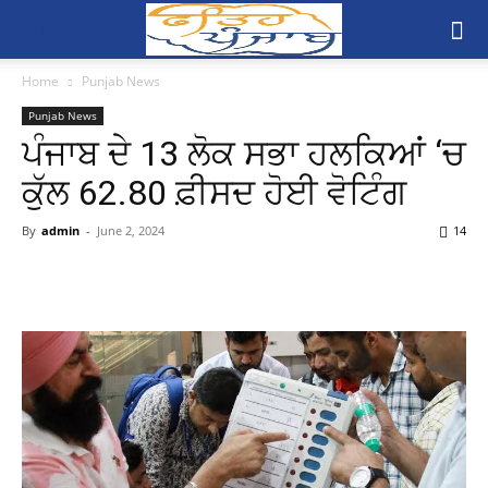
Home
Punjab News
Punjab News
ਪੰਜਾਬ ਦੇ 13 ਲੋਕ ਸਭਾ ਹਲਕਿਆਂ ‘ਚ
ਕੁੱਲ 62.80 ਫ਼ੀਸਦ ਹੋਈ ਵੋਟਿੰਗ
By
admin
-
June 2, 2024
14
Share