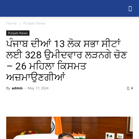
Home
Punjab News
Punjab News
ਪੰਜਾਬ ਦੀਆਂ 13 ਲੋਕ ਸਭਾ ਸੀਟਾਂ
ਲਈ 328 ਉਮੀਦਵਾਰ ਲੜਨਗੇ ਚੋਣ
– 26 ਮਹਿਲਾ ਕਿਸਮਤ
ਅਜ਼ਮਾਉਣਗੀਆਂ
By
admin
-
May 17, 2024
4
Share