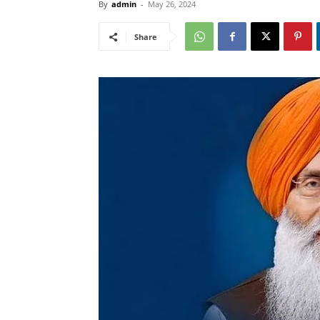
By
admin
-
May 26, 2024
Share