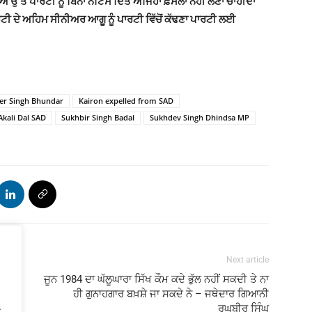
ਉੱਤੇ ਪਾਰਟੀ ਨੂੰ ਬਿਨਾਂ ਨੋਟਿਸ ਦਿੱਤੇ ਅਜਿਹਾ ਫ਼ੈਸਲਾ ਨਹੀਂ ਲੈਣਾ ਚਾਹੀਦਾ
ਾਰਟੀ ਦੇ ਅਹਿਮ ਸੀਨੀਅਰ ਆਗੂ ਨੂੰ ਪਾਰਟੀ ਵਿੱਚੋਂ ਕੱਢਣਾ ਪਾਰਟੀ ਲਈ
er Singh Bhundar
Kairon expelled from SAD
kali Dal SAD
Sukhbir Singh Badal
Sukhdev Singh Dhindsa MP
Next article
ਹੈ
ਜੂਨ 1984 ਦਾ ਘੱਲੂਘਾਰਾ ਸਿੱਖ ਕੌਮ ਕਦੇ ਭੁੱਲ ਨਹੀਂ ਸਕਦੀ ਤੇ ਨਾ
ਹੀ ਗੁਨਾਹਗਾਰ ਬਖ਼ਸ਼ੇ ਜਾ ਸਕਦੇ ਨੇ – ਜਥੇਦਾਰ ਗਿਆਨੀ
.
ਰਘਬੀਰ ਸਿੰਘ