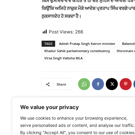
ਕਿਸੇ ਉਮੀਦਵਾਰ ਦੇ ਕਹਿਣ ਤੇ ਹੀ ਚੋਣ ਮੁਹਿੰਮ ਦੇ ਆਖਰੀ ਪੜਾਅ 
ਕਿਉਂਕਿ ਅਜਿਹੇ ਨਾਜ਼ੁਕ ਮੌਕੇ ਆਦੇਸ਼ ਪ੍ਰਤਾਪ ਸਿੰਘ ਵਰਗੇ ਪ
ਨੁਕਸਾਨਦੇਹ ਹੋ ਸਕਦਾ ਹੈ।
Post Views:
266
TAGS
Adesh Pratap Singh Kairon minister
Balwind
Khadur Sahib parliamentary constituency
Shiromani A
Virsa Singh Valtoha MLA
Share
We value your privacy
Previous article
We use cookies to enhance your browsing experience,
ਵੋਟ ਪਾਉਣ ਤੋਂ ਪਹਿਲਾਂ ਘਰੇ ਬੈਠੇ ਹੀ ਜਾਣੋ ਕਿੰਨੀ ਲੰਮੀ ਕਤਾਰ 
serve personalised ads or content, and analyse our traffic.
ਪੋਲਿੰਗ ਬੂਥ ਉੱਤੇ
By clicking "Accept All", you consent to our use of cookies