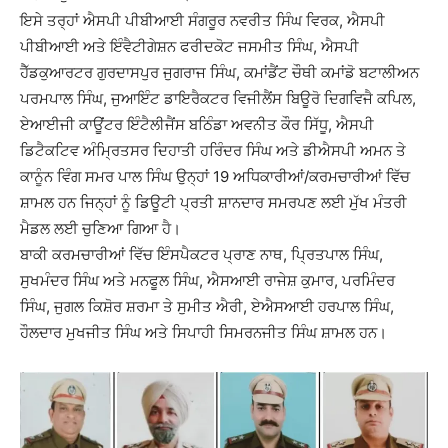
ਇਸੇ ਤਰ੍ਹਾਂ ਐਸਪੀ ਪੀਬੀਆਈ ਸੰਗਰੂਰ ਨਵਰੀਤ ਸਿੰਘ ਵਿਰਕ, ਐਸਪੀ
ਪੀਬੀਆਈ ਅਤੇ ਇੰਵੈਟੀਗੇਸ਼ਨ ਫਰੀਦਕੋਟ ਜਸਮੀਤ ਸਿੰਘ, ਐਸਪੀ
ਹੈੱਡਕੁਆਰਟਰ ਗੁਰਦਾਸਪੁਰ ਜੁਗਰਾਜ ਸਿੰਘ, ਕਮਾਂਡੈਂਟ ਚੌਥੀ ਕਮਾਂਡੋ ਬਟਾਲੀਅਨ
ਪਰਮਪਾਲ ਸਿੰਘ, ਜੁਆਇੰਟ ਡਾਇਰੈਕਟਰ ਵਿਜੀਲੈਂਸ ਬਿਊਰੋ ਦਿਗਵਿਜੈ ਕਪਿਲ,
ਏਆਈਜੀ ਕਾਊਂਟਰ ਇੰਟੈਲੀਜੈਂਸ ਬਠਿੰਡਾ ਅਵਨੀਤ ਕੌਰ ਸਿੱਧੂ, ਐਸਪੀ
ਡਿਟੈਕਟਿਵ ਅੰਮ੍ਰਿਤਸਰ ਦਿਹਾਤੀ ਹਰਿੰਦਰ ਸਿੰਘ ਅਤੇ ਡੀਐਸਪੀ ਅਮਨ ਤੇ
ਕਾਨੂੰਨ ਵਿੰਗ ਸਮਰ ਪਾਲ ਸਿੰਘ ਉਨ੍ਹਾਂ 19 ਅਧਿਕਾਰੀਆਂ/ਕਰਮਚਾਰੀਆਂ ਵਿੱਚ
ਸ਼ਾਮਲ ਹਨ ਜਿਨ੍ਹਾਂ ਨੂੰ ਡਿਊਟੀ ਪ੍ਰਤੀ ਸ਼ਾਨਦਾਰ ਸਮਰਪਣ ਲਈ ਮੁੱਖ ਮੰਤਰੀ
ਮੈਡਲ ਲਈ ਚੁਣਿਆ ਗਿਆ ਹੈ।
ਬਾਕੀ ਕਰਮਚਾਰੀਆਂ ਵਿੱਚ ਇੰਸਪੈਕਟਰ ਪ੍ਰਾਣ ਨਾਥ, ਪ੍ਰਿਤਪਾਲ ਸਿੰਘ,
ਸੁਖਮੰਦਰ ਸਿੰਘ ਅਤੇ ਮਨਫੂਲ ਸਿੰਘ, ਐਸਆਈ ਰਾਜੇਸ਼ ਕੁਮਾਰ, ਪਰਮਿੰਦਰ
ਸਿੰਘ, ਜੁਗਲ ਕਿਸ਼ੋਰ ਸ਼ਰਮਾ ਤੇ ਸੁਮੀਤ ਐਰੀ, ਏਐਸਆਈ ਹਰਪਾਲ ਸਿੰਘ,
ਹੌਲਦਾਰ ਮੁਖਜੀਤ ਸਿੰਘ ਅਤੇ ਸਿਪਾਹੀ ਸਿਮਰਨਜੀਤ ਸਿੰਘ ਸ਼ਾਮਲ ਹਨ।