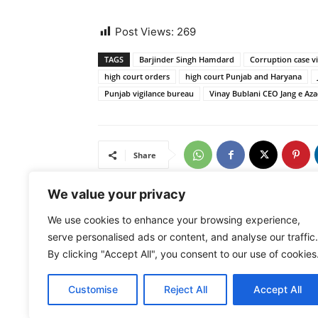
Post Views:
269
TAGS
Barjinder Singh Hamdard
Corruption case v
high court orders
high court Punjab and Haryana
Punjab vigilance bureau
Vinay Bublani CEO Jang e Aza
Share
We value your privacy
We use cookies to enhance your browsing experience,
Previous article
serve personalised ads or content, and analyse our traffic.
ਫਿਰੋਜਪੁਰ ਮਗਰੋਂ ਫਰੀਦਕੋਟ ਲੋਕ ਸਭਾ ਹਲਕੇ ਦੇ ਬਸਪਾ
By clicking "Accept All", you consent to our use of cookies
ਉਮੀਦਵਾਰ ‘ਤੇ ਵੀ ਪਰਚਾ ਦਰਜ
Customise
Reject All
Accept All