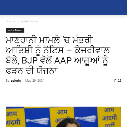
Home
India News
India News
ਮਾਣਹਾਨੀ ਮਾਮਲੇ ‘ਚ ਮੰਤਰੀ
ਆਤਿਸ਼ੀ ਨੂੰ ਨੋਟਿਸ – ਕੇਜਰੀਵਾਲ
ਬੋਲੇ, BJP ਵੱਲੋਂ AAP ਆਗੂਆਂ ਨੂੰ
ਫੜਨ ਦੀ ਯੋਜਨਾ
By
admin
-
May 29, 2024
23
Share