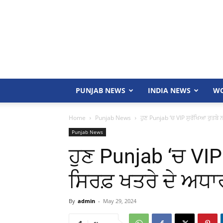
PUNJAB NEWS
INDIA NEWS
WO
Home
Punjab News
ਹੁਣ Punjab ‘ਚ VIP ਸੁਰੱਖਿਆ ਰੁਤਬੇ ਨ
Punjab News
ਹੁਣ Punjab ‘ਚ VIP
ਸਿਰਫ਼ ਖਤਰੇ ਦੇ ਅਧਾਰ
By
admin
-
May 29, 2024