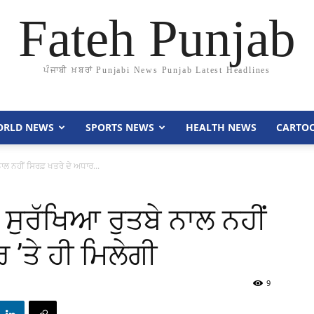
Fateh Punjab
ਪੰਜਾਬੀ ਖ਼ਬਰਾਂ Punjabi News Punjab Latest Headlines
RLD NEWS
SPORTS NEWS
HEALTH NEWS
CARTO
ਾਲ ਨਹੀਂ ਸਿਰਫ਼ ਖਤਰੇ ਦੇ ਅਧਾਰ...
 ਸੁਰੱਖਿਆ ਰੁਤਬੇ ਨਾਲ ਨਹੀਂ
 ’ਤੇ ਹੀ ਮਿਲੇਗੀ
9