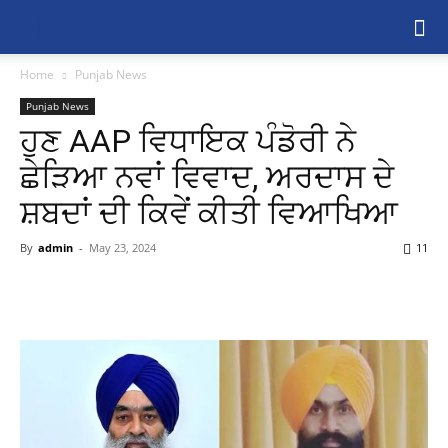
Home
Punjab News
Punjab News
ਹੁਣ AAP ਵਿਧਾਇਕ ਪੰਡੋਰੀ ਨੇ
ਛੇੜਿਆ ਨਵਾਂ ਵਿਵਾਦ, ਅਰਦਾਸ ਦੇ
ਸ਼ਬਦਾਂ ਦੀ ਕਿਵੇਂ ਕੀਤੀ ਵਿਆਖਿਆ
By
admin
-
May 23, 2024
11
Share