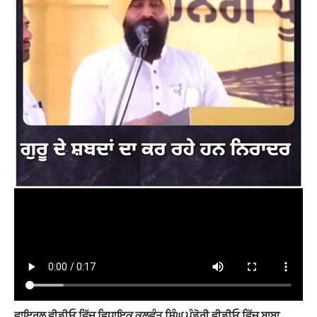
ਵਾਇਰਲ ਵੀਡੀਓ ਵਿੱਚ ਵਿਧਾਇਕ ਕੁਲਵੰਤ ਸਿੰਘ ਪੰਡੋਰੀ ਵੀਡੀਓ ਵਿੱਚ ਬਾਬਾ