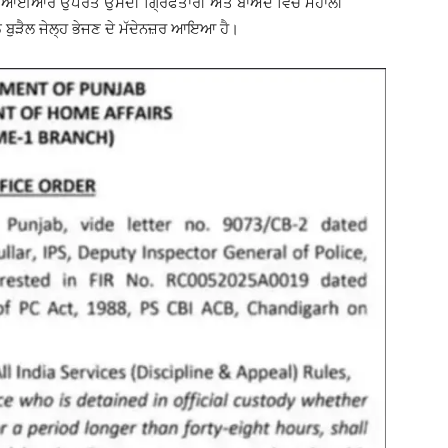
 ਐਫਆਈਆਰ ਉਪਰੰਤ ਉਸਦੀ ਗ੍ਰਿਫਤਾਰੀ ਅਤੇ ਬਾਅਦ ਵਿੱਚ ਮੋਹਾਲੀ
ਠ ਬੁੜੈਲ ਜੇਲ੍ਹ ਭੇਜਣ ਦੇ ਮੱਦੇਨਜ਼ਰ ਆਇਆ ਹੈ।