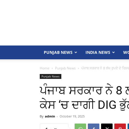
PUNJAB NEWS
INDIA NEWS
WO
Home
Punjab News
ਪੰਜਾਬ ਸਰਕਾਰ ਨੇ 8 ਲੱਖ ਰੁਪਏ ਦੇ ਰਿਸ਼
Punjab News
ਪੰਜਾਬ ਸਰਕਾਰ ਨੇ 8 ਲ
ਕੇਸ ‘ਚ ਦਾਗੀ DIG ਭੁ
By
admin
-
October 19, 2025