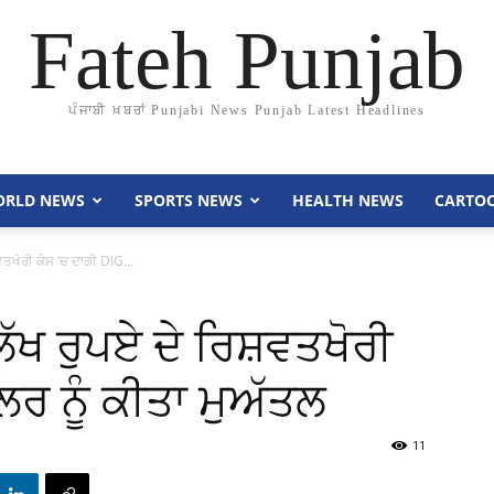
Fateh Punjab
ਪੰਜਾਬੀ ਖ਼ਬਰਾਂ Punjabi News Punjab Latest Headlines
RLD NEWS
SPORTS NEWS
HEALTH NEWS
CARTO
ਵਤਖੋਰੀ ਕੇਸ ‘ਚ ਦਾਗੀ DIG...
ੱਖ ਰੁਪਏ ਦੇ ਰਿਸ਼ਵਤਖੋਰੀ
ੱਲਰ ਨੂੰ ਕੀਤਾ ਮੁਅੱਤਲ
11