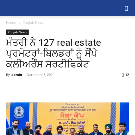
Home
Punjab News
Punjab News
ਮੰਤਰੀ ਨੇ 127 real estate
ਪ੍ਰਮੋਟਰਾਂ-ਬਿਲਡਰਾਂ ਨੂੰ ਸੌਂਪੇ
ਕਲੀਅਰੈਂਸ ਸਰਟੀਫਿਕੇਟ
By
admin
-
December 5, 2024
12
Share