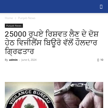
Home
Punjab News
Punjab News
25000 ਰੁਪਏ ਰਿਸ਼ਵਤ ਲੈਣ ਦੇ ਦੋਸ਼
ਹੇਠ ਵਿਜੀਲੈਂਸ ਬਿਊਰੋ ਵੱਲੋਂ ਹੌਲਦਾਰ
ਗ੍ਰਿਫਤਾਰ
By
admin
-
June 6, 2024
10
Share