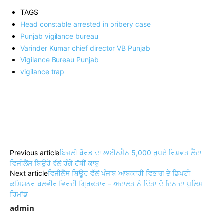
TAGS
Head constable arrested in bribery case
Punjab vigilance bureau
Varinder Kumar chief director VB Punjab
Vigilance Bureau Punjab
vigilance trap
Share
Previous article
ਬਿਜਲੀ ਬੋਰਡ ਦਾ ਲਾਈਨਮੈਨ 5,000 ਰੁਪਏ ਰਿਸ਼ਵਤ ਲੈਂਦਾ
ਵਿਜੀਲੈਂਸ ਬਿਊਰੋ ਵੱਲੋਂ ਰੰਗੇ ਹੱਥੀਂ ਕਾਬੂ
Next article
ਵਿਜੀਲੈਂਸ ਬਿਊਰੋ ਵੱਲੋਂ ਪੰਜਾਬ ਆਬਕਾਰੀ ਵਿਭਾਗ ਦੇ ਡਿਪਟੀ
ਕਮਿਸ਼ਨਰ ਬਲਵੀਰ ਵਿਰਦੀ ਗ੍ਰਿਫਤਾਰ – ਅਦਾਲਤ ਨੇ ਦਿੱਤਾ ਦੋ ਦਿਨ ਦਾ ਪੁਲਿਸ
ਰਿਮਾਂਡ
admin