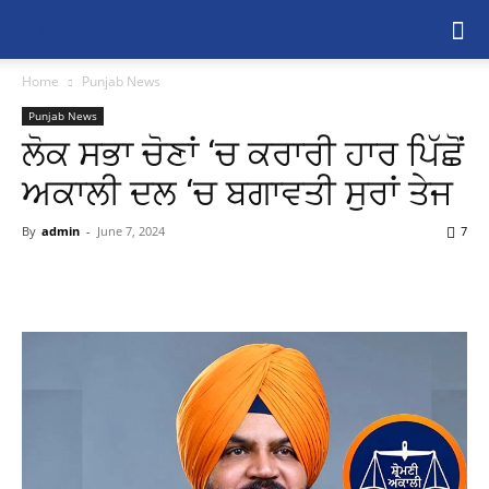
Home
Punjab News
Punjab News
ਲੋਕ ਸਭਾ ਚੋਣਾਂ ‘ਚ ਕਰਾਰੀ ਹਾਰ ਪਿੱਛੋਂ
ਅਕਾਲੀ ਦਲ ‘ਚ ਬਗਾਵਤੀ ਸੁਰਾਂ ਤੇਜ
By
admin
-
June 7, 2024
7
Share