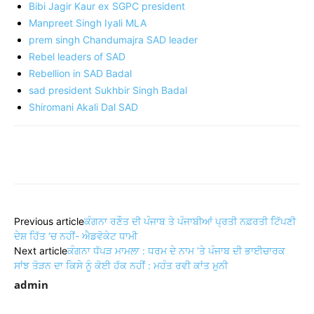
Bibi Jagir Kaur ex SGPC president
Manpreet Singh Iyali MLA
prem singh Chandumajra SAD leader
Rebel leaders of SAD
Rebellion in SAD Badal
sad president Sukhbir Singh Badal
Shiromani Akali Dal SAD
Share
Previous article
ਕੰਗਨਾ ਰਣੌਤ ਦੀ ਪੰਜਾਬ ਤੇ ਪੰਜਾਬੀਆਂ ਪ੍ਰਤੀ ਨਫ਼ਰਤੀ ਟਿੱਪਣੀ
ਦੇਸ਼ ਹਿੱਤ ‘ਚ ਨਹੀਂ- ਐਡਵੋਕੇਟ ਧਾਮੀ
Next article
ਕੰਗਨਾ ਧੱਪੜ ਮਾਮਲਾ : ਧਰਮ ਦੇ ਨਾਮ ‘ਤੇ ਪੰਜਾਬ ਦੀ ਭਾਈਚਾਰਕ
ਸਾਂਝ ਤੋੜਨ ਦਾ ਕਿਸੇ ਨੂੰ ਕੋਈ ਹੱਕ ਨਹੀਂ : ਮਹੰਤ ਰਵੀ ਕਾਂਤ ਮੁਨੀ
admin