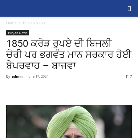
Home
Punjab News
Punjab News
1850 ਕਰੋੜ ਰੁਪਏ ਦੀ ਬਿਜਲੀ
ਚੋਰੀ ਪਰ ਭਗਵੰਤ ਮਾਨ ਸਰਕਾਰ ਹੋਈ
ਬੇਪਰਵਾਹ – ਬਾਜਵਾ
By
admin
-
June 17, 2024
7
Share