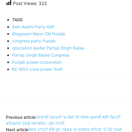
Post Views:
322
TAGS
Aam Aadmi Party AAP
Bhagwant Mann CM Punjab
congress party Punjab
opposition leader Partap Singh Bajwa
Partap Singh Bajwa Congress
Punjab power corporation
Rs 1850 crore power theft
Share
Previous article
ਸਰਕਾਰੀ ਦਫ਼ਤਰਾਂ ‘ਚ ਲੋਕਾਂ ਦੀ ਖੱਜਲ-ਖੁਆਰੀ ਲਈ ਡਿਪਟੀ
ਕਮਿਸ਼ਨਰ ਹੋਣਗੇ ਜਵਾਬਦੇਹ -ਮੁੱਖ ਮੰਤਰੀ
Next article
ਲੇਬਰ ਪਾਰਟੀ ਵੱਲੋਂ ਜੂਨ 1984 ‘ਚ ਦਰਬਾਰ ਸਾਹਿਬ ‘ਤੇ ਹੋਏ ਹਮਲੇ