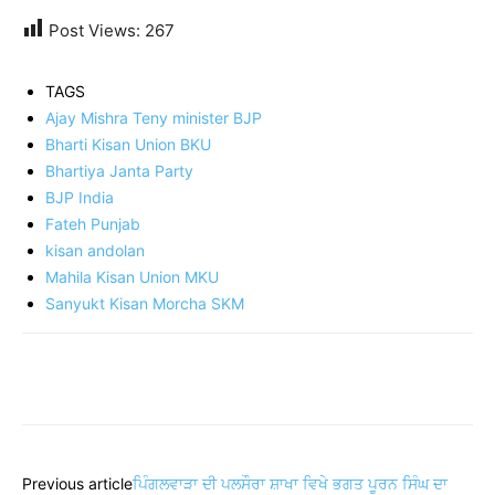
Post Views:
267
TAGS
Ajay Mishra Teny minister BJP
Bharti Kisan Union BKU
Bhartiya Janta Party
BJP India
Fateh Punjab
kisan andolan
Mahila Kisan Union MKU
Sanyukt Kisan Morcha SKM
Share
Previous article
ਪਿੰਗਲਵਾੜਾ ਦੀ ਪਲਸੌਰਾ ਸ਼ਾਖਾ ਵਿਖੇ ਭਗਤ ਪੂਰਨ ਸਿੰਘ ਦਾ