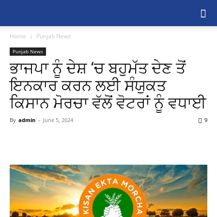
Home
Punjab News
Punjab News
ਭਾਜਪਾ ਨੂੰ ਦੇਸ਼ ‘ਚ ਬਹੁਮੱਤ ਦੇਣ ਤੋਂ
ਇਨਕਾਰ ਕਰਨ ਲਈ ਸੰਯੁਕਤ
ਕਿਸਾਨ ਮੋਰਚਾ ਵੱਲੋਂ ਵੋਟਰਾਂ ਨੂੰ ਵਧਾਈ
By
admin
-
June 5, 2024
9
Share