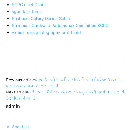
SGPC chief Dhami
sgpc task force
Shaheedi Gallery Darbar Sahib
Shiromani Gurdwara Parbandhak Committee SGPC
videos reels photography prohibited
Share
Previous article
ਪੰਜਾਬ ‘ਚ ਨਸ਼ੇ ਦਾ ਕਹਿਰ : ਇੱਕੋ ਦਿਨ ‘ਚ ਮਿਲੀਆਂ 3 ਲਾਸ਼ਾਂ –
ਪੁਲਿਸ ਨੇ ਸ਼ੱਕੀ ਘਰਾਂ ਦੀ ਲਈ ਤਲਾਸ਼ੀ
Next article
ਚੋਣਾਂ ਹਾਰਨ ਪਿੱਛੋਂ ਅਕਾਲੀ ਦਲ ਦੀ ਮਜ਼ਬੂਤੀ ਲਈ ਸੁਖਬੀਰ ਬਾਦਲ ਦੀ
ਟੇਕ ਬੁੱਧੀਜੀਵੀਆਂ ‘ਤੇ
admin
About Us