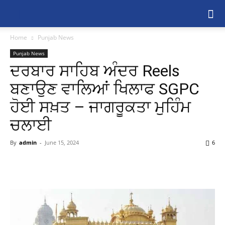
Home
Punjab News
Punjab News
ਦਰਬਾਰ ਸਾਹਿਬ ਅੰਦਰ Reels
ਬਣਾਉਣ ਵਾਲਿਆਂ ਖਿਲਾਫ SGPC
ਹੋਈ ਸਖ਼ਤ – ਜਾਗਰੂਕਤਾ ਮੁਹਿੰਮ
ਚਲਾਈ
By
admin
-
June 15, 2024
6
Share