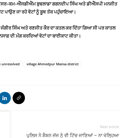
ੰਗ ਅਫਸਰ-ਕਮ-ਐੱਸਡੀਐੱਮ ਬੁਢਲਾਡਾ ਗਗਨਦੀਪ ਸਿੰਘ ਅਤੇ ਡੀਐੱਸਪੀ ਮਨਜੀਤ
ਂ ਵੋਟ ਪਾਉਣ ਜਾ ਰਹੇ ਵੋਟਾਂ ਨੂੰ ਬੂਥ ਤੱਕ ਪਹੁੰਚਾਇਆ।
ੁਰਗ ਜੰਗੀਰ ਸਿੰਘ ਅਤੇ ਰਣਜੀਤ ਕੌਰ ਦਾ ਕਤਲ ਕਰ ਦਿੱਤਾ ਗਿਆ ਸੀ ਪਰ ਕਾਤਲ
ਨੇ ਇਨਸਾਫ਼ ਦੀ ਮੰਗ ਕਰਦਿਆਂ ਵੋਟਾਂ ਦਾ ਬਾਈਕਾਟ ਕੀਤਾ।
e unresolved
village Ahmedpur Mansa district
Next article
ਪੁਲਿਸ ਨੇ ਸ਼ੈਸ਼ਨ ਜੱਜ ਨੂੰ ਵੀ ਟਿੱਚ ਜਾਣਿਆਂ – ਨਾ ਖੋਲ੍ਹਿਆ