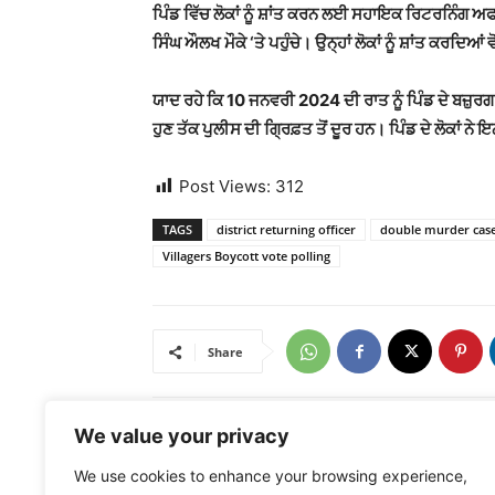
ਪਿੰਡ ਵਿੱਚ ਲੋਕਾਂ ਨੂੰ ਸ਼ਾਂਤ ਕਰਨ ਲਈ ਸਹਾਇਕ ਰਿਟਰਨਿ
ਸਿੰਘ ਔਲਖ ਮੌਕੇ ‘ਤੇ ਪਹੁੰਚੇ। ਉਨ੍ਹਾਂ ਲੋਕਾਂ ਨੂੰ ਸ਼ਾਂਤ ਕਰਦਿਆ
ਯਾਦ ਰਹੇ ਕਿ 10 ਜਨਵਰੀ 2024 ਦੀ ਰਾਤ ਨੂੰ ਪਿੰਡ ਦੇ ਬਜ਼
ਹੁਣ ਤੱਕ ਪੁਲੀਸ ਦੀ ਗ੍ਰਿਫ਼ਤ ਤੋਂ ਦੂਰ ਹਨ। ਪਿੰਡ ਦੇ ਲੋਕਾਂ 
Post Views:
312
TAGS
district returning officer
double murder cas
Villagers Boycott vote polling
Share
We value your privacy
Previous article
We use cookies to enhance your browsing experience,
AAP ਪਾਰਟੀ ਦੀ ਵਿਧਾਇਕਾ ਨੇ ਵੋਟ ਪਾਉਣ ਦੀ ਵੀਡੀਓ