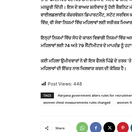
ਮਨਜ਼ੂਰੀ ਦਿੱਤੀ। ਇਸ ਦੇ ਬਾਅਦ ਸ਼ਨੀਵਾਰ ਨੂੰ ਹੋਈ ਕੈਬਨਿਟ ਮੀ
ਵਾਈਲਡਲਾਈਫ ਕੰਜ਼ਰਵੇਸ਼ਨ ਡਿਪਾਰਟਮੈਂਟ, ਸਟੇਟ ਸਰਵਿਸ 
ਵਿੱਚ, ਵੀ ਸੇਵਾ ਨਿਯਮਾਂ ਵਿੱਚ ਮਹਿਲਾਵਾਂ ਲਈ ਸਰੀਰਕ ਮਿਆ
ਇਨ੍ਹਾਂ ਨਿਯਮਾਂ ਵਿੱਚ ਸੋਧ ਦੇ ਕਾਰਨ ਵਿਭਾਗੀ ਨਿਯਮਾਂ ਵਿੱ
ਮਹਿਲਾਵਾਂ ਲਈ 74 ਅਤੇ 79 ਸੈਂਟੀਮੀਟਰ ਦੇ ਮਾਪਦੰਡ ਨੂੰ ਹਟਾ
ਕਈ ਮਹਿਲਾ ਉਮੀਦਵਾਰਾਂ ਨੇ ਵੀ ਇਸ ਫੈਸਲੇ ਪਿੱਛੇ ਦੇ ਤਰਕ ‘
ਮਹਿਲਾਵਾਂ ਦੀ ਇੱਜ਼ਤ ਨਾਲ ਖਿਲਵਾੜ ਕਰਨ ਦੀ ਕੋਸ਼ਿਸ਼ ਹੈ।
Post Views:
448
TAGS
Haryana government alters rules for recruitm
women chest measurements rules changed
women fo
Share